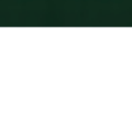
你想看的专家，现在
都能轻松咨询
知名三甲医院大专家，多位学科带头
人为你提供最值得信赖的判断