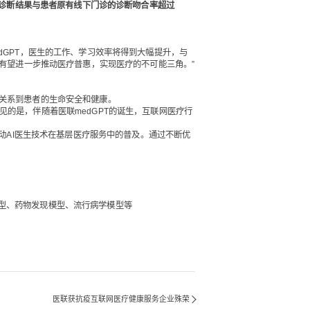
T的诊断结果与患者原有线下门诊的诊断吻合率超过
dGPT，医生的工作、学习效率将得到大幅提升，与
有望进一步推动医疗普惠，实现医疗的不可能三角。”
关系到患者的生命安全和健康。
的是，伴随着医联medGPT的诞生，互联网医疗行
动AI医生技术在基层医疗服务中的普及。通过不断优
型、药物发现模型、流行病学模型等
医联获抗疫互联网医疗健康服务企业殊荣