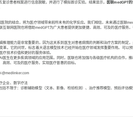
2名复诊患者档案进行信息脱敏，并进行了模拟首诊实验。结果显示，
医联medGP
。
网医院的结合，将为医疗领域带来前所未有的化学反应。我们相信，未来通过医联me
联互联网医院也将借助medGPT为广大患者提供更加便捷、高效、可及的医疗服务，
辑推理能力是非常重要的，因为这关系到医生对患者病情的判断和治疗方案的制定，
变革。它的问世，标志着大语言模型技术已经开始在医疗领域发挥重要作用。可以预见
医疗技术价值和更好的服务体验。
大AI医生在更多疾病领域的应用范围。同时，医联也将加强与各级医疗机构的合作，推
准、高效、可及的医疗服务，实现医疗普惠的目标。
dlinker.com
疗企业、数字疗法
包括不限于：诊断辅助模型（文本、影像、检验检测）、治疗推荐模型、预后评估模