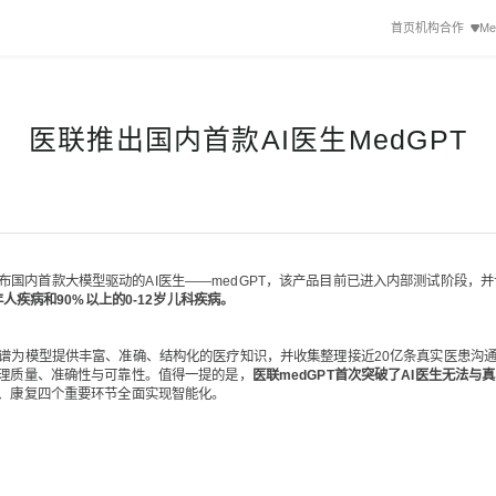
首页
机构合作
Me
医联推出国内首款AI医生MedGPT
内首款大模型驱动的AI医生——medGPT，该产品目前已进入内部测试阶段，并
人疾病和90%以上的0-12岁儿科疾病。
谱为模型提供丰富、准确、结构化的医疗知识，并收集整理接近20亿条真实医患沟
理质量、准确性与可靠性。值得一提的是，
医联medGPT首次突破了AI医生无法
、康复四个重要环节全面实现智能化。