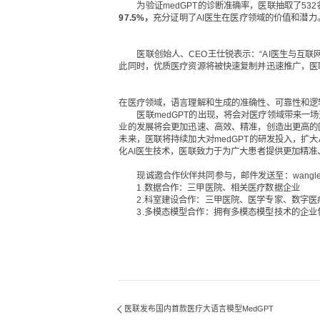
为验证medGPT的诊断准确率，医联抽取了53
97.5%，
充分证明了AI医生在医疗领域的价值和潜力
医联创始人、CEO王仕锐表示：“AI医生与互联
此同时，优质医疗资源将被快速复制并迅速推广，医
在医疗领域，语言理解和生成的准确性、可靠性和逻
医联medGPT的出现，将会对医疗领域带来一场
业的发展将会更加迅速、高效、精准，创造出更高的
未来，医联将持续加大对medGPT的研发投入，扩
化AI医生技术，医联致力于为广大患者提供更加精
现诚邀合作伙伴共同参与，邮件发送至：wanglei@me
1.数据合作：三甲医院、相关医疗数据企业
2.科室建设合作：三甲医院、医学专家、数字医
3.多模态模型合作：拥有多模态模型技术的企业
医联发布国内首款医疗大语言模型MedGPT