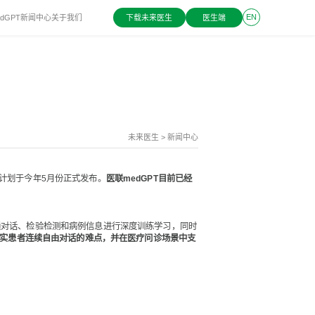
EN
dGPT
新闻中心
关于我们
下载未来医生
医生端
立即体验
未来医生
> 新闻中心
计划于今年5月份正式发布。
医联medGPT目前已经
通对话、检验检测和病例信息进行深度训练学习，同时
与真实患者连续自由对话的难点，并在医疗问诊场景中支