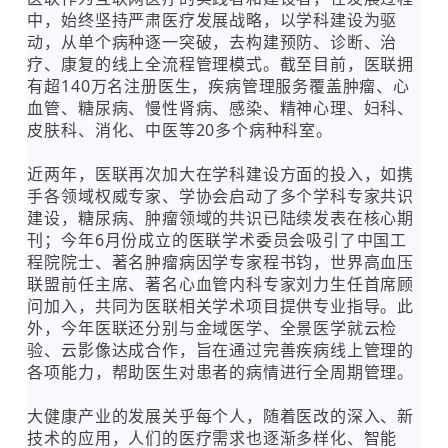
中，始终坚持严肃医疗发展战略，以学科建设为驱
动，从单个病种逐一突破，去构建预防、诊断、治
疗、康复的线上全流程管理模式。截至目前，医联拥
有超140万名注册医生，疾病管理服务覆盖肿瘤、心
血管、糖尿病、慢性肾病、感染、精神心理、妇科、
皮肤科、消化、中医等20多个病种科室。
近两年，医联再次加大在学科建设方面的投入，如携
手各领域权威专家、学协会启动了多个学科专家共识
建设，糖尿病、肿瘤领域的共识已陆续发表在核心期
刊；今年6月份成立的医联学术委员会吸引了中国工
程院院士、著名肿瘤病因学专家程书钧，世界高血压
联盟前任主席、著名心血管内科专家刘力生任首席顾
问加入，共同为医联相关学术项目提供专业指导。此
外，今年医联还分别与金域医学、全景医学就云检
验、云影像达成合作，旨在通过完善疾病线上管理的
各项能力，帮助医生对患者的病情进行全周期管理。
大健康产业的发展关乎每个人，随着医改的深入、新
技术的应用，人们的医疗需求也逐渐多样化、智能